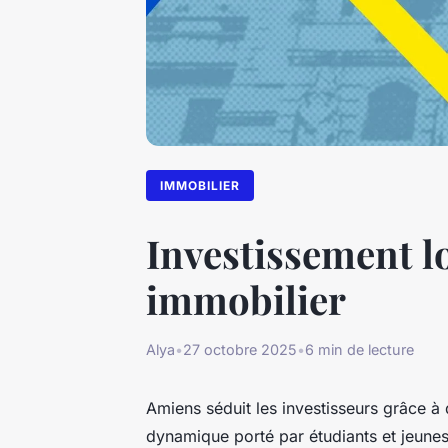
IMMOBILIER
Investissement l
immobilier
Alya
•
27 octobre 2025
•
6 min de lecture
Amiens séduit les investisseurs grâce à 
dynamique porté par étudiants et jeunes a